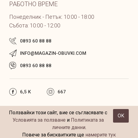
РАБОТНО ВРЕМЕ
Понеделник - Петък: 10:00 - 18:00
Събота: 10:00 - 12:00
0893 60 88 88
INFO@MAGAZIN-OBUVKI.COM
0893 60 88 88
6,5 K
667
Ползвайки този сайт, вие се съгласявате с
OK
|
|
Условия за ползване
Политика за личните данни
Условията за ползване
и
Политиката за
Бисквитки
личните данни
.
Повече за бисквитките ще
намерите тук
WebDesignBG